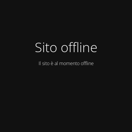
Sito offline
Il sito è al momento offline