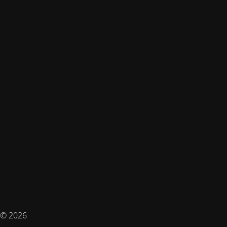
© 2026