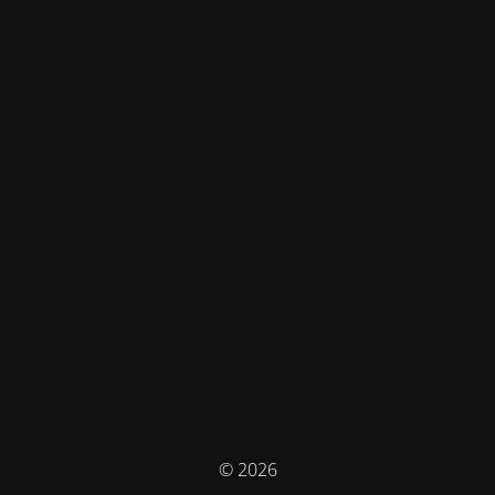
© 2026