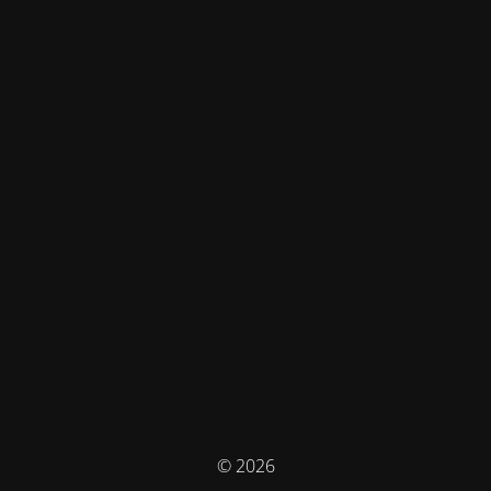
© 2026