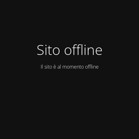
Sito offline
Il sito è al momento offline