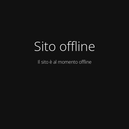
Sito offline
Il sito è al momento offline