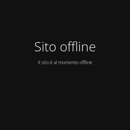
Sito offline
Il sito è al momento offline