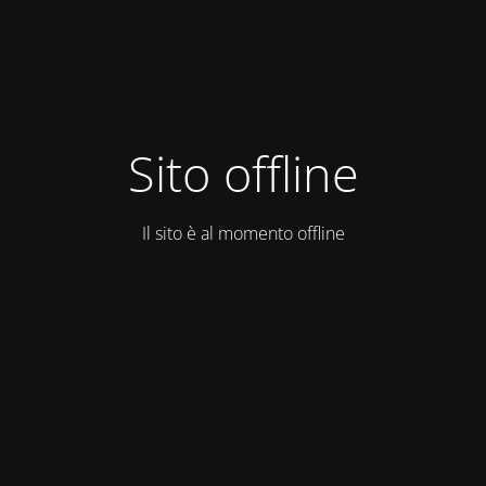
Sito offline
Il sito è al momento offline