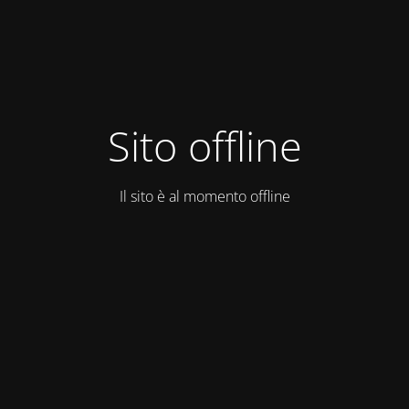
Sito offline
Il sito è al momento offline