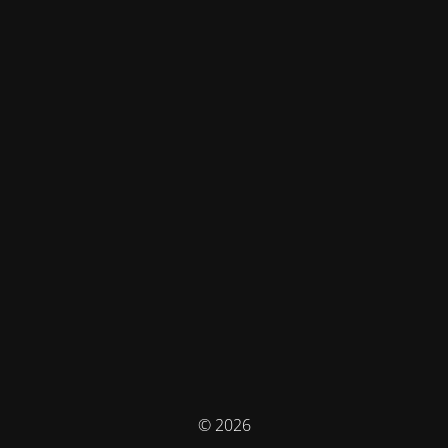
© 2026