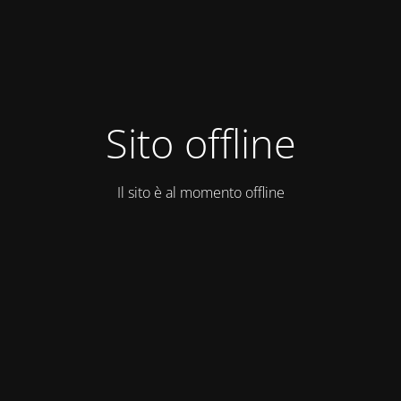
Sito offline
Il sito è al momento offline