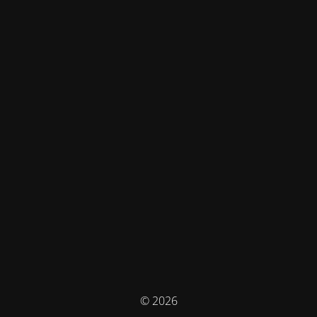
© 2026