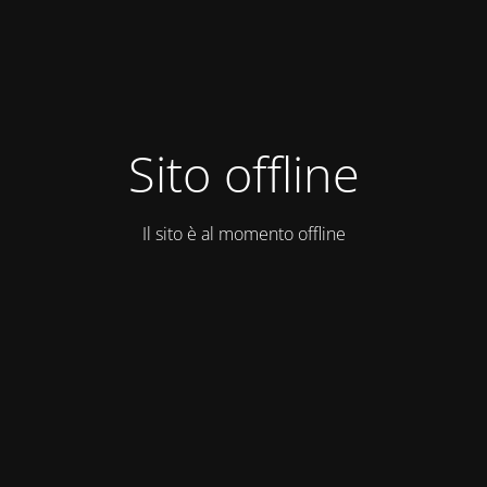
Sito offline
Il sito è al momento offline