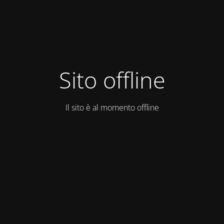
Sito offline
Il sito è al momento offline